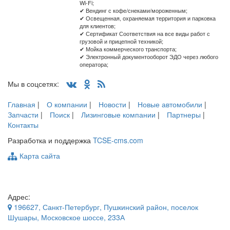
Wi-Fi;
✔ Вендинг с кофе/снеками/мороженным;
✔ Освещенная, охраняемая территория и парковка
для клиентов;
✔ Сертификат Соответствия на все виды работ с
грузовой и прицепной техникой;
✔ Мойка коммерческого транспорта;
✔ Электронный документооборот ЭДО через любого
оператора;
Мы в соцсетях:
Главная
|
О компании
|
Новости
|
Новые автомобили
|
Запчасти
|
Поиск
|
Лизинговые компании
|
Партнеры
|
Контакты
Разработка и поддержка
TCSE-cms.com
Карта сайта
Адрес:
196627
,
Санкт-Петербург
, Пушкинский район, поселок
Шушары,
Московское шоссе, 233А