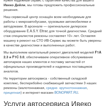
нужен надёжный сервис с гарантией качества для вашего
Ивеко Дейли
, мы готовы предложить профессиональные
решения.
Наш сервисный центр оснащён всем необходимым для
работы с микроавтобусами, грузовыми автомобилями и
автодомами. В арсенале — оригинальное дилерское
оборудование E.A.S.Y. Eltrac для точной диагностики. Средний
стаж специалистов ремзоны составляет 10+ лет. Оставляя
машину в ремонт на СТО
ИВ-Сервис
вы можете быть уверены
в качестве диагностики и выполненных работ.
Мы выполняем капитальный ремонт двигателей моделей
F1A
2.3 и F1C 3.0
, обеспечиваем оперативное обслуживание
автопарков наших клиентов и поставку запчастей от
официальных производителей и надежных поставщиков
аналогов.
На территории автосервиса - собственный складской
комплекс, бесперебойно снабжающий запчастями 3 наших
ремзоны (малотоннажная,
средне- крупнотоннажная
,
прицепная
) и интернет-магазин
BONOPART.RU
.
Услуги автосервиса Ивеко