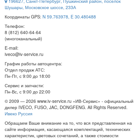
196627
,
Санкт-Петербург
, Пушкинский район, поселок
Шушары,
Московское шоссе, 233А
Координаты GPS:
N 59.763978, E 30.480488
Телефон:
8 (812) 640-64-64
(многоканальный)
E-mail:
iveco@iv-service.ru
График работы автоцентра:
Отдел продаж АТС:
Пн-Пт, с 9:00 до 18:00
Сервис и запчасти:
Пн-Вс, с 9:00 до 22:00
© 2009 —
2026 www.iv-service.ru «ИВ-Сервис» - официальный
дилер IVECO, FUSO, JAC, DONGFENG. All Rights Reserved.
Ивеко Руссия
Обращаем Ваше внимание на то, что вся представленная на
сайте информация, касающаяся комплектаций, технических
характеристик, цветовых сочетаний, а также стоимости