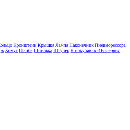
Кольцо
Кронштейн
Крышка
Лампа
Наконечник
Пневморессора
рь
Хомут
Шайба
Шпилька
Штуцер
Я покупаю в ИВ-Сервис