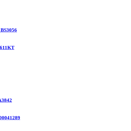
 BS3056
3611KT
A3842
00041289