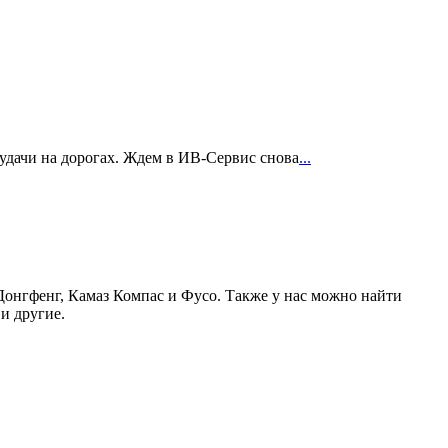
удачи на дорогах. Ждем в ИВ-Сервис снова
...
онгфенг, Камаз Компас и Фусо. Также у нас можно найти
 и другие.