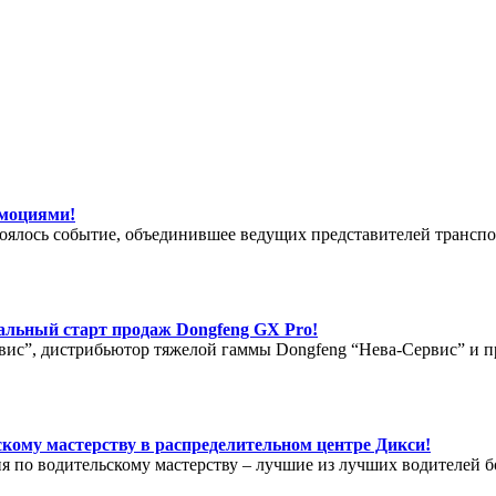
эмоциями!
тоялось событие, объединившее ведущих представителей транспо
иальный старт продаж Dongfeng GX Pro!
ис”, дистрибьютор тяжелой гаммы Dongfeng “Нева-Сервис” и п
ьскому мастерству в распределительном центре Дикси!
я по водительскому мастерству – лучшие из лучших водителей б