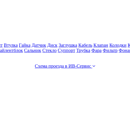
лт
Втулка
Гайка
Датчик
Диск
Заглушка
Кабель
Клапан
Колодки
айлентблок
Сальник
Стекло
Суппорт
Трубка
Фара
Фильтр
Фона
Схема проезда в ИВ-Сервис