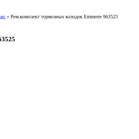
вис
» Рем.комплект тормозных колодок Emmerre 963525
63525