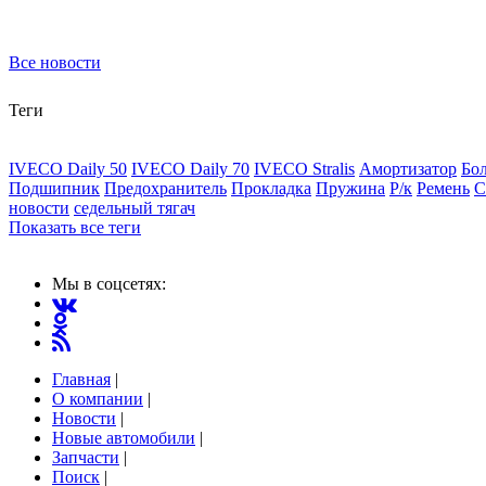
Все новости
Теги
IVECO Daily 50
IVECO Daily 70
IVECO Stralis
Амортизатор
Бо
Подшипник
Предохранитель
Прокладка
Пружина
Р/к
Ремень
С
новости
седельный тягач
Показать все теги
Мы в соцсетях:
Главная
|
О компании
|
Новости
|
Новые автомобили
|
Запчасти
|
Поиск
|