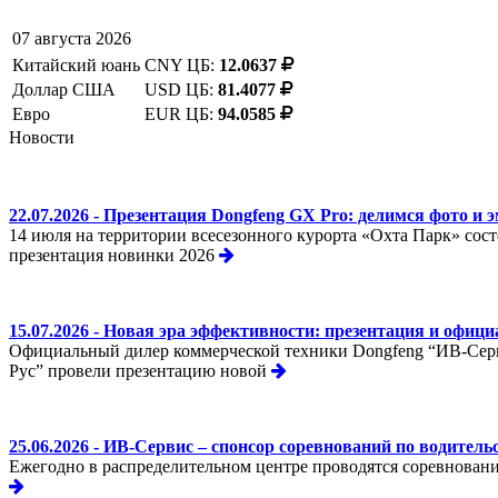
07 августа 2026
Китайский юань
CNY ЦБ:
12.0637
Доллар США
USD ЦБ:
81.4077
Евро
EUR ЦБ:
94.0585
Новости
22.07.2026 - Презентация Dongfeng GX Pro: делимся фото и 
14 июля на территории всесезонного курорта «Охта Парк» сос
презентация новинки 2026
15.07.2026 - Новая эра эффективности: презентация и офиц
Официальный дилер коммерческой техники Dongfeng “ИВ-Серв
Рус” провели презентацию новой
25.06.2026 - ИВ-Сервис – спонсор соревнований по водител
Ежегодно в распределительном центре проводятся соревновани