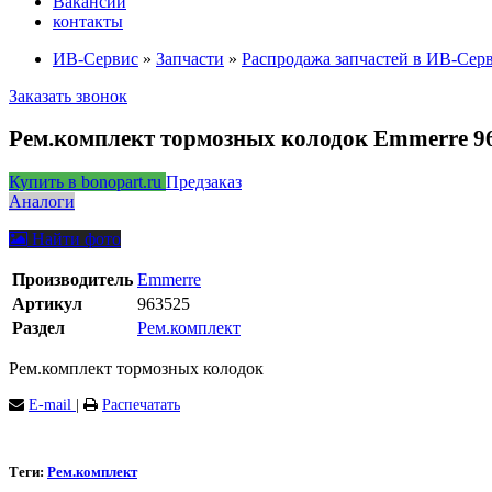
Вакансии
контакты
ИВ-Сервис
»
Запчасти
»
Распродажа запчастей в ИВ-Сер
Заказать звонок
Рем.комплект тормозных колодок Emmerre 9
Купить в bonopart.ru
Предзаказ
Аналоги
Найти фото
Производитель
Emmerre
Артикул
963525
Раздел
Рем.комплект
Рем.комплект тормозных колодок
E-mail
|
Распечатать
Теги:
Рем.комплект