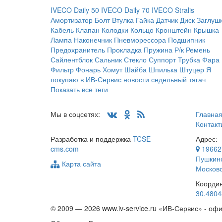
IVECO Daily 50
IVECO Daily 70
IVECO Stralis
Амортизатор
Болт
Втулка
Гайка
Датчик
Диск
Заглуш
Кабель
Клапан
Колодки
Кольцо
Кронштейн
Крышка
Лампа
Наконечник
Пневморессора
Подшипник
Предохранитель
Прокладка
Пружина
Р/к
Ремень
Сайлентблок
Сальник
Стекло
Суппорт
Трубка
Фара
Фильтр
Фонарь
Хомут
Шайба
Шпилька
Штуцер
Я
покупаю в ИВ-Сервис
новости
седельный тягач
Показать все теги
Мы в соцсетях:
Главна
Контакт
Разработка и поддержка
TCSE-
Адрес:
cms.com
19662
Пушкинс
Карта сайта
Московс
Коорди
30.4804
© 2009 —
2026 www.iv-service.ru «ИВ-Сервис» - о