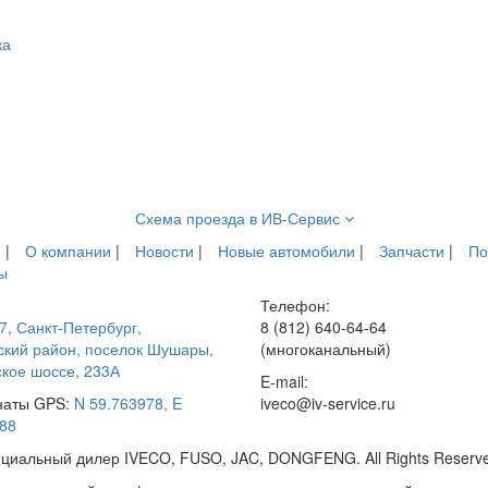
ка
Схема проезда в ИВ-Сервис
я
|
О компании
|
Новости
|
Новые автомобили
|
Запчасти
|
По
ы
Телефон:
7
,
Санкт-Петербург
,
8 (812) 640-64-64
кий район, поселок Шушары,
(многоканальный)
кое шоссе, 233А
E-mail:
наты GPS:
N 59.763978, E
iveco@iv-service.ru
88
фициальный дилер IVECO, FUSO, JAC, DONGFENG. All Rights Reserv