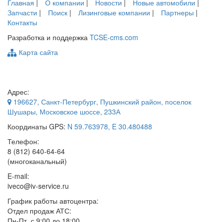
Главная
|
О компании
|
Новости
|
Новые автомобили
|
Запчасти
|
Поиск
|
Лизинговые компании
|
Партнеры
|
Контакты
Разработка и поддержка
TCSE-cms.com
Карта сайта
Адрес:
196627
,
Санкт-Петербург
, Пушкинский район, поселок
Шушары,
Московское шоссе, 233А
Координаты GPS:
N 59.763978, E 30.480488
Телефон:
8 (812) 640-64-64
(многоканальный)
E-mail:
iveco@iv-service.ru
График работы автоцентра:
Отдел продаж АТС:
Пн-Пт, с 9:00 до 18:00