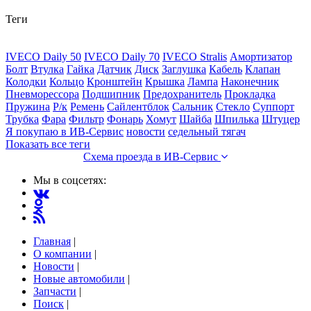
Теги
IVECO Daily 50
IVECO Daily 70
IVECO Stralis
Амортизатор
Болт
Втулка
Гайка
Датчик
Диск
Заглушка
Кабель
Клапан
Колодки
Кольцо
Кронштейн
Крышка
Лампа
Наконечник
Пневморессора
Подшипник
Предохранитель
Прокладка
Пружина
Р/к
Ремень
Сайлентблок
Сальник
Стекло
Суппорт
Трубка
Фара
Фильтр
Фонарь
Хомут
Шайба
Шпилька
Штуцер
Я покупаю в ИВ-Сервис
новости
седельный тягач
Показать все теги
Схема проезда в ИВ-Сервис
Мы в соцсетях:
Главная
|
О компании
|
Новости
|
Новые автомобили
|
Запчасти
|
Поиск
|