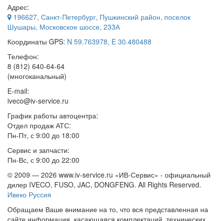
Адрес:
196627
,
Санкт-Петербург
, Пушкинский район, поселок
Шушары,
Московское шоссе, 233А
Координаты GPS:
N 59.763978, E 30.480488
Телефон:
8 (812) 640-64-64
(многоканальный)
E-mail:
iveco@iv-service.ru
График работы автоцентра:
Отдел продаж АТС:
Пн-Пт, с 9:00 до 18:00
Сервис и запчасти:
Пн-Вс, с 9:00 до 22:00
© 2009 —
2026 www.iv-service.ru «ИВ-Сервис» - официальный
дилер IVECO, FUSO, JAC, DONGFENG. All Rights Reserved.
Ивеко Руссия
Обращаем Ваше внимание на то, что вся представленная на
сайте информация, касающаяся комплектаций, технических