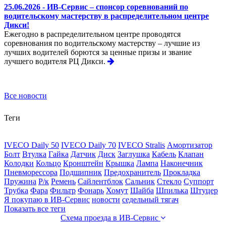
25.06.2026 - ИВ-Сервис – спонсор соревнований по
водительскому мастерству в распределительном центре
Дикси!
Ежегодно в распределительном центре проводятся
соревнования по водительскому мастерству – лучшие из
лучших водителей борются за ценные призы и звание
лучшего водителя РЦ Дикси.
Все новости
Теги
IVECO Daily 50
IVECO Daily 70
IVECO Stralis
Амортизатор
Болт
Втулка
Гайка
Датчик
Диск
Заглушка
Кабель
Клапан
Колодки
Кольцо
Кронштейн
Крышка
Лампа
Наконечник
Пневморессора
Подшипник
Предохранитель
Прокладка
Пружина
Р/к
Ремень
Сайлентблок
Сальник
Стекло
Суппорт
Трубка
Фара
Фильтр
Фонарь
Хомут
Шайба
Шпилька
Штуцер
Я покупаю в ИВ-Сервис
новости
седельный тягач
Показать все теги
Схема проезда в ИВ-Сервис