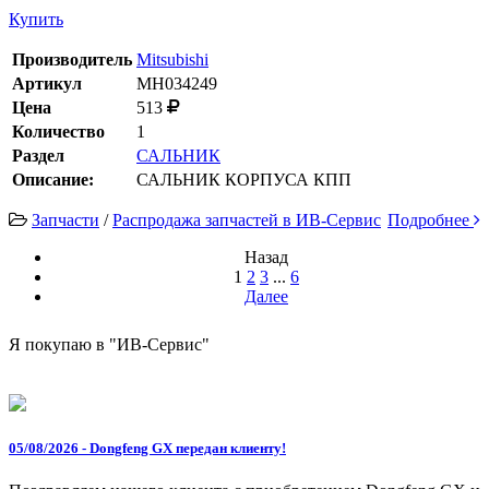
Купить
Производитель
Mitsubishi
Артикул
MH034249
Цена
513
Количество
1
Раздел
САЛЬНИК
Описание:
САЛЬНИК КОРПУСА КПП
Запчасти
/
Распродажа запчастей в ИВ-Сервис
Подробнее
Назад
1
2
3
...
6
Далее
Я покупаю в "ИВ-Сервис"
05/08/2026 - Dongfeng GX передан клиенту!