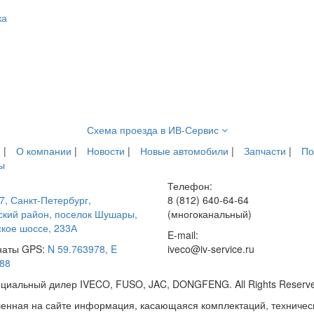
ка
Схема проезда в ИВ-Сервис
я
|
О компании
|
Новости
|
Новые автомобили
|
Запчасти
|
По
ы
Телефон:
7
,
Санкт-Петербург
,
8 (812) 640-64-64
кий район, поселок Шушары,
(многоканальный)
кое шоссе, 233А
E-mail:
наты GPS:
N 59.763978, E
iveco@iv-service.ru
88
фициальный дилер IVECO, FUSO, JAC, DONGFENG. All Rights Reserv
енная на сайте информация, касающаяся комплектаций, технически