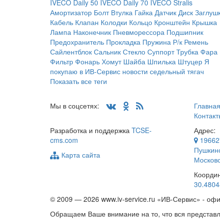
IVECO Daily 50
IVECO Daily 70
IVECO Stralis
Амортизатор
Болт
Втулка
Гайка
Датчик
Диск
Заглуш
Кабель
Клапан
Колодки
Кольцо
Кронштейн
Крышка
Лампа
Наконечник
Пневморессора
Подшипник
Предохранитель
Прокладка
Пружина
Р/к
Ремень
Сайлентблок
Сальник
Стекло
Суппорт
Трубка
Фара
Фильтр
Фонарь
Хомут
Шайба
Шпилька
Штуцер
Я
покупаю в ИВ-Сервис
новости
седельный тягач
Показать все теги
Мы в соцсетях:
Главна
Контакт
Разработка и поддержка
TCSE-
Адрес:
cms.com
19662
Пушкинс
Карта сайта
Московс
Коорди
30.4804
© 2009 —
2026 www.iv-service.ru «ИВ-Сервис» - о
Обращаем Ваше внимание на то, что вся представл