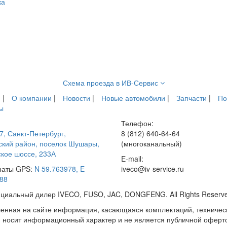
ка
Схема проезда в ИВ-Сервис
я
|
О компании
|
Новости
|
Новые автомобили
|
Запчасти
|
По
ы
Телефон:
7
,
Санкт-Петербург
,
8 (812) 640-64-64
кий район, поселок Шушары,
(многоканальный)
кое шоссе, 233А
E-mail:
наты GPS:
N 59.763978, E
iveco@iv-service.ru
88
фициальный дилер IVECO, FUSO, JAC, DONGFENG. All Rights Reserv
енная на сайте информация, касающаяся комплектаций, технически
я носит информационный характер и не является публичной оферт