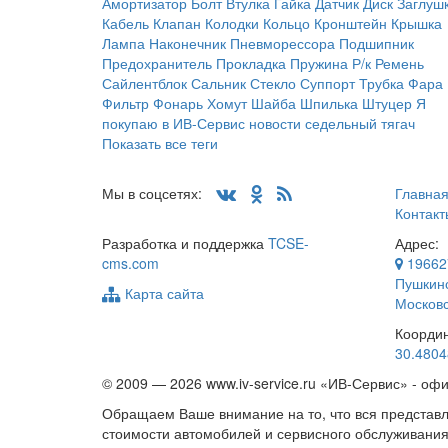
Амортизатор
Болт
Втулка
Гайка
Датчик
Диск
Заглуш
Кабель
Клапан
Колодки
Кольцо
Кронштейн
Крышка
Лампа
Наконечник
Пневморессора
Подшипник
Предохранитель
Прокладка
Пружина
Р/к
Ремень
Сайлентблок
Сальник
Стекло
Суппорт
Трубка
Фара
Фильтр
Фонарь
Хомут
Шайба
Шпилька
Штуцер
Я
покупаю в ИВ-Сервис
новости
седельный тягач
Показать все теги
Мы в соцсетях:
Главна
Контакт
Разработка и поддержка
TCSE-
Адрес:
cms.com
19662
Пушкинс
Карта сайта
Московс
Коорди
30.4804
© 2009 —
2026 www.iv-service.ru «ИВ-Сервис» - о
Обращаем Ваше внимание на то, что вся представл
стоимости автомобилей и сервисного обслуживани