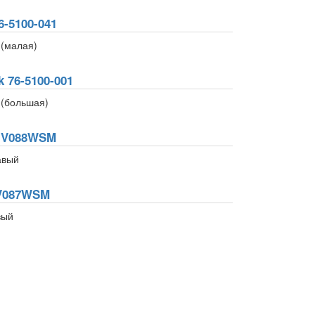
-5100-041
 (малая)
 76-5100-001
 (большая)
4IV088WSM
авый
IV087WSM
вый